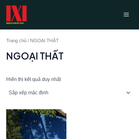
Nhảy
Main
tới
Men
nội
Ngôi nhà Nhất Xinh
dung
Trang chủ
/ NGOẠI THẤT
NGOẠI THẤT
Hiển thị kết quả duy nhất