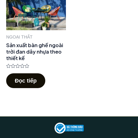
NGOẠI THẤT
Sản xuất bàn ghế ngoài
trời đan dây nhựa theo
thiết kế
Được
xếp
Đọc tiếp
hạng
0
5
sao