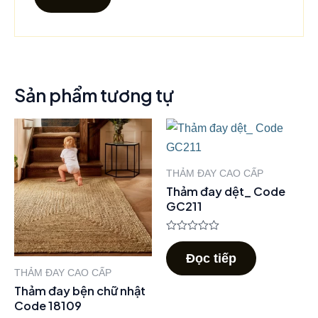
Sản phẩm tương tự
THẢM ĐAY CAO CẤP
Thảm đay dệt_ Code
GC211
Được
xếp
Đọc tiếp
hạng
0
THẢM ĐAY CAO CẤP
5
Thảm đay bện chữ nhật
sao
Code 18109