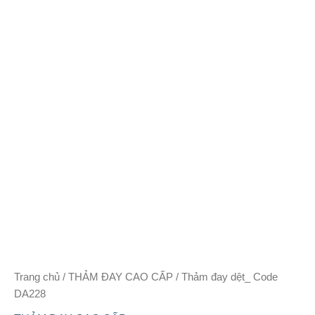
Trang chủ
/
THẢM ĐAY CAO CẤP
/ Thảm đay dệt_ Code
DA228