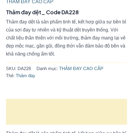
THẢM ĐAY CAO CẤP
Thảm đay dệt_ Code DA228
Thảm đay dệt là sản phẩm tinh tế, kết hợp giữa sự bền bỉ
của sợi đay tự nhiên và kỹ thuật dệt truyền thống. Với
chất liệu thân thiện với môi trường, thảm đay mang lại vẻ
đẹp mộc mạc, gần gũi, đồng thời vẫn đảm bảo độ bền và
khả năng chống ẩm tốt.
SKU:
DA228
Danh mục:
THẢM ĐAY CAO CẤP
Thẻ:
Thảm đay
Mô tả
Đánh giá (0)